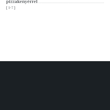
pizzakenyérrel
[ 1-7 ]