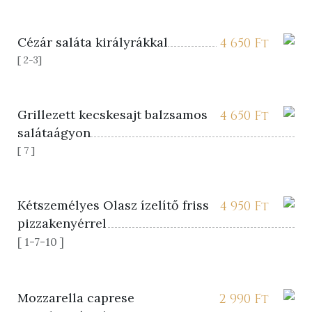
Cézár saláta királyrákkal
4 650
Ft
[ 2-3]
Grillezett kecskesajt balzsamos
4 650
Ft
salátaágyon
[ 7 ]
Kétszemélyes Olasz ízelítő friss
4 950
Ft
pizzakenyérrel
[ 1-7-10 ]
Mozzarella caprese
2 990
Ft