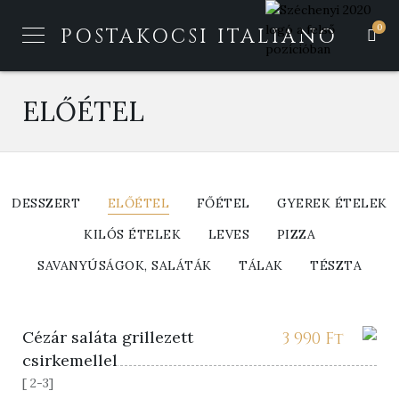
0
POSTAKOCSI ITALIANO
ELŐÉTEL
DESSZERT
ELŐÉTEL
FŐÉTEL
GYEREK ÉTELEK
KILÓS ÉTELEK
LEVES
PIZZA
SAVANYÚSÁGOK, SALÁTÁK
TÁLAK
TÉSZTA
Cézár saláta grillezett
3 990
Ft
csirkemellel
[ 2-3]