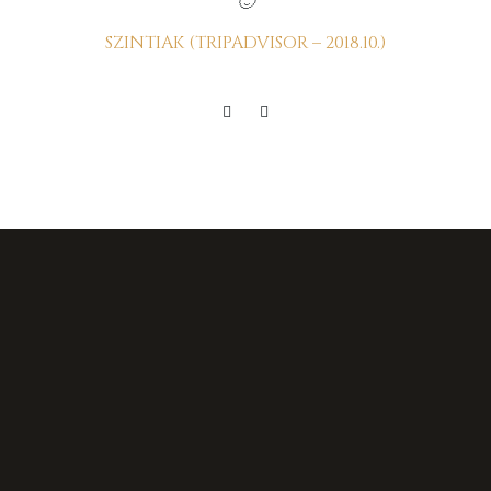
🙂
SZINTIAK (TRIPADVISOR – 2018.10.)