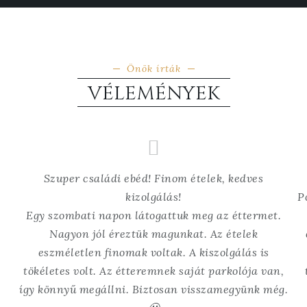
Önök írták
VÉLEMÉNYEK
Szuper családi ebéd! Finom ételek, kedves
kizolgálás!
P
Egy szombati napon látogattuk meg az éttermet.
Nagyon jól éreztük magunkat. Az ételek
eszméletlen finomak voltak. A kiszolgálás is
tökéletes volt. Az étteremnek saját parkolója van,
így könnyű megállni. Biztosan visszamegyünk még.