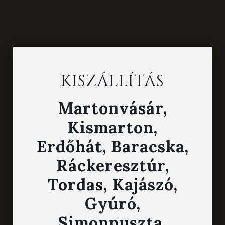
KISZÁLLÍTÁS
Martonvásár,
Kismarton,
Erdőhát, Baracska,
Ráckeresztúr,
Tordas, Kajászó,
Gyúró,
Simonpuszta,